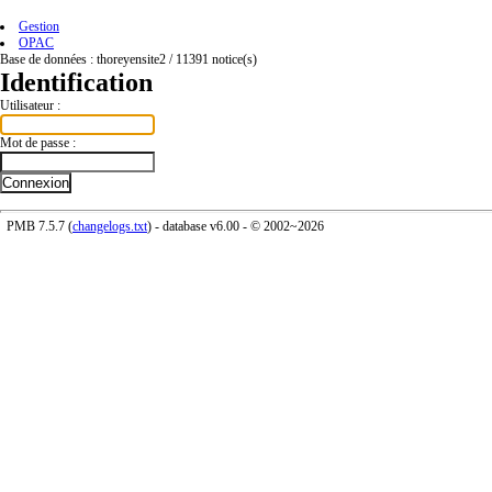
Gestion
OPAC
Base de données :
thoreyensite2
/
11391
notice(s)
Identification
Utilisateur :
Mot de passe :
PMB 7.5.7 (
changelogs.txt
) - database
v6.00
- © 2002~2026