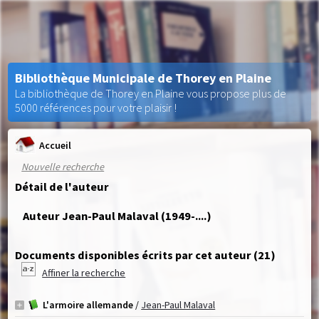
Bibliothèque Municipale de Thorey en Plaine
La bibliothèque de Thorey en Plaine vous propose plus de
5000 références pour votre plaisir !
Accueil
Nouvelle recherche
Détail de l'auteur
Auteur Jean-Paul Malaval (1949-....)
Documents disponibles écrits par cet auteur (
21
)
Affiner la recherche
L'armoire allemande
/
Jean-Paul Malaval