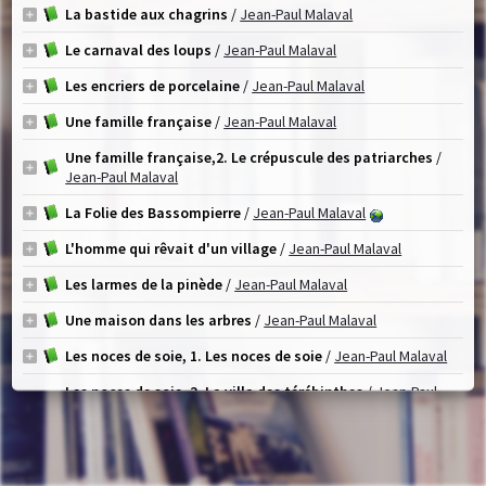
La bastide aux chagrins
/
Jean-Paul Malaval
Le carnaval des loups
/
Jean-Paul Malaval
Les encriers de porcelaine
/
Jean-Paul Malaval
Une famille française
/
Jean-Paul Malaval
Une famille française,2. Le crépuscule des patriarches
/
Jean-Paul Malaval
La Folie des Bassompierre
/
Jean-Paul Malaval
L'homme qui rêvait d'un village
/
Jean-Paul Malaval
Les larmes de la pinède
/
Jean-Paul Malaval
Une maison dans les arbres
/
Jean-Paul Malaval
Les noces de soie, 1. Les noces de soie
/
Jean-Paul Malaval
Les noces de soie, 2. La villa des térébinthes
/
Jean-Paul
Malaval
Les noces de soie, 3. Rendez-vous à Fontbelair
/
Jean-Paul
Malaval