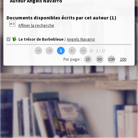
Auteur Angels Navarro
Documents disponibles écrits par cet auteur (
1
)
Affiner la recherche
Le trésor de Barbebleue
/
Angels Navarro
1
(1 - 1 / 1)
Par page :
25
50
100
200