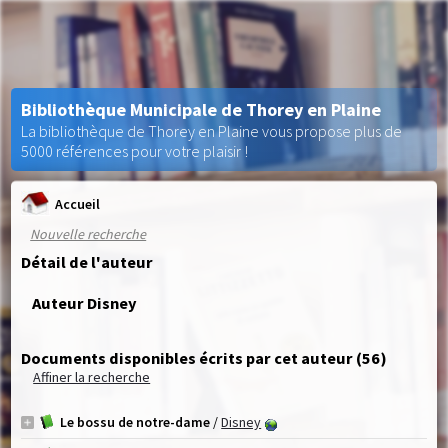
Bibliothèque Municipale de Thorey en Plaine
La bibliothèque de Thorey en Plaine vous propose plus de
5000 références pour votre plaisir !
Accueil
Nouvelle recherche
Détail de l'auteur
Auteur Disney
Documents disponibles écrits par cet auteur (
56
)
Affiner la recherche
Le bossu de notre-dame
/
Disney