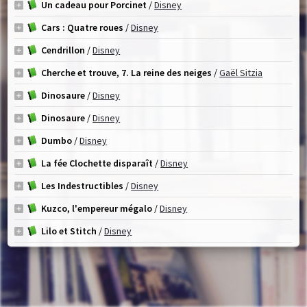
Un cadeau pour Porcinet
/
Disney
Cars : Quatre roues
/
Disney
Cendrillon
/
Disney
Cherche et trouve, 7. La reine des neiges
/
Gaël Sitzia
Dinosaure
/
Disney
Dinosaure
/
Disney
Dumbo
/
Disney
La fée Clochette disparaît
/
Disney
Les Indestructibles
/
Disney
Kuzco, l'empereur mégalo
/
Disney
Lilo et Stitch
/
Disney
Le livre de la jungle
/
Disney
Le livre de la jungle 2
/
Disney
Le livre de la jungle : Mowgli et Kaa
/
Disney