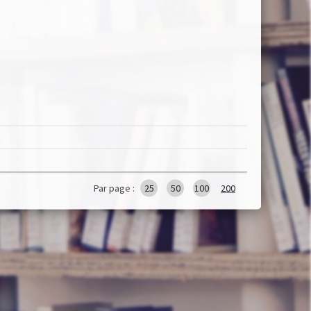
Par page :
25
50
100
200