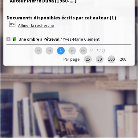
Auteur Pierre Duba (1960-....)
Documents disponibles écrits par cet auteur (
1
)
Affiner la recherche
Une ombre à Pétreval
/
Yves-Marie Clément
1
(1 - 1 / 1)
Par page :
25
50
100
200