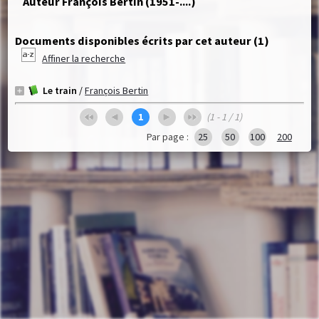
Auteur François Bertin (1951-....)
Documents disponibles écrits par cet auteur (
1
)
Affiner la recherche
Le train
/
François Bertin
1
(1 - 1 / 1)
Par page :
25
50
100
200