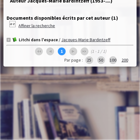
Auteur Jacques-Marie Bardintzeff (1953-....)
Documents disponibles écrits par cet auteur (
1
)
Affiner la recherche
Litchi dans l'espace
/
Jacques-Marie Bardintzeff
1
(1 - 1 / 1)
Par page :
25
50
100
200