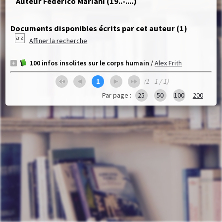
Auteur Federico Mariani (19..-....)
Documents disponibles écrits par cet auteur (
1
)
Affiner la recherche
100 infos insolites sur le corps humain
/
Alex Frith
1
(1 - 1 / 1)
Par page :
25
50
100
200