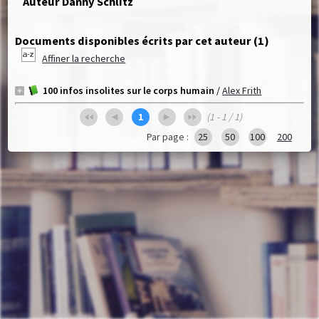
Auteur Danny Schlitz
Documents disponibles écrits par cet auteur (
1
)
Affiner la recherche
100 infos insolites sur le corps humain
/
Alex Frith
1
(1 - 1 / 1)
Par page :
25
50
100
200