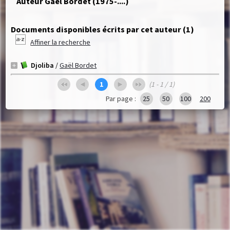
Auteur Gaël Bordet (1975-....)
Documents disponibles écrits par cet auteur (
1
)
Affiner la recherche
Djoliba
/
Gaël Bordet
1
(1 - 1 / 1)
Par page :
25
50
100
200