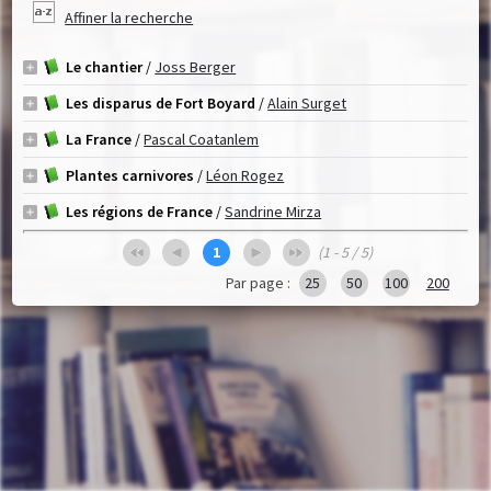
Affiner la recherche
Le chantier
/
Joss Berger
Les disparus de Fort Boyard
/
Alain Surget
La France
/
Pascal Coatanlem
Plantes carnivores
/
Léon Rogez
Les régions de France
/
Sandrine Mirza
1
(1 - 5 / 5)
Par page :
25
50
100
200