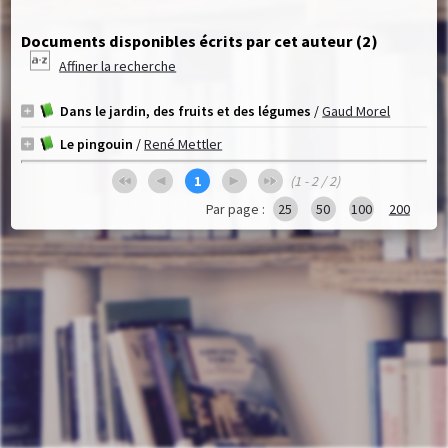
Documents disponibles écrits par cet auteur (
2
)
Affiner la recherche
Dans le jardin, des fruits et des légumes
/
Gaud Morel
Le pingouin
/
René Mettler
1
(1 - 2 / 2)
Par page :
25
50
100
200