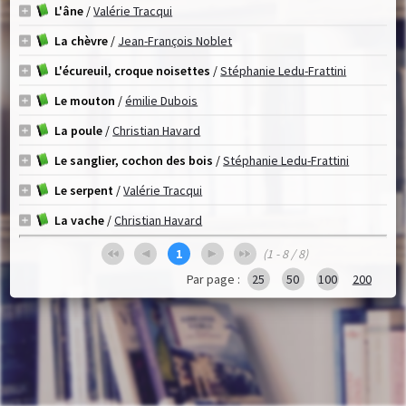
L'âne
/
Valérie Tracqui
La chèvre
/
Jean-François Noblet
L'écureuil, croque noisettes
/
Stéphanie Ledu-Frattini
Le mouton
/
émilie Dubois
La poule
/
Christian Havard
Le sanglier, cochon des bois
/
Stéphanie Ledu-Frattini
Le serpent
/
Valérie Tracqui
La vache
/
Christian Havard
1
(1 - 8 / 8)
Par page :
25
50
100
200