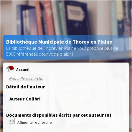
Bibliothèque Municipale de Thorey en Plaine
La bibliothèque de Thorey en Plaine vous propose plus de
5000 références pour votre plaisir !
Accueil
Nouvelle recherche
Détail de l'auteur
Auteur Colibri
Documents disponibles écrits par cet auteur (
8
)
Affiner la recherche