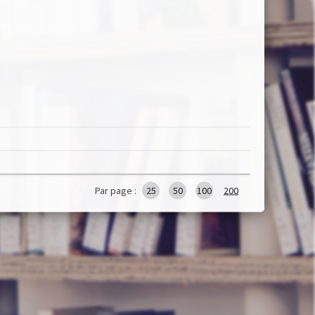
Par page :
25
50
100
200