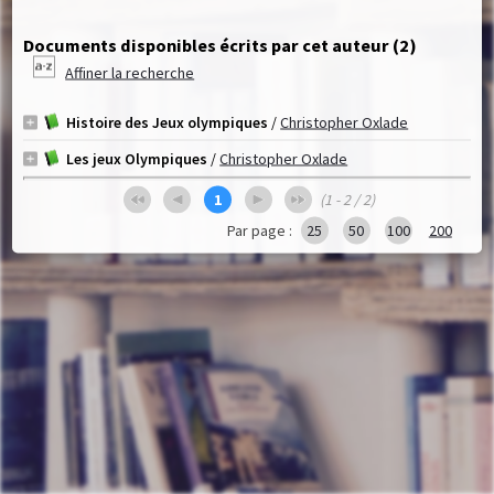
Documents disponibles écrits par cet auteur (
2
)
Affiner la recherche
Histoire des Jeux olympiques
/
Christopher Oxlade
Les jeux Olympiques
/
Christopher Oxlade
1
(1 - 2 / 2)
Par page :
25
50
100
200