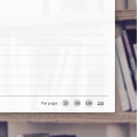
Par page :
25
50
100
200