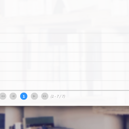
)
1
(1 - 7 / 7)