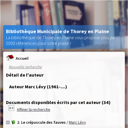
Bibliothèque Municipale de Thorey en Plaine
La bibliothèque de Thorey en Plaine vous propose plus de
5000 références pour votre plaisir !
Accueil
Nouvelle recherche
Détail de l'auteur
Auteur Marc Lévy (1961-....)
Documents disponibles écrits par cet auteur (
34
)
Affiner la recherche
2. Le crépuscule des fauves
/
Marc Lévy