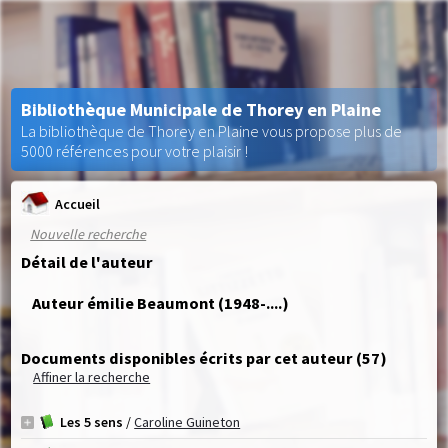
Bibliothèque Municipale de Thorey en Plaine
La bibliothèque de Thorey en Plaine vous propose plus de
5000 références pour votre plaisir !
Accueil
Nouvelle recherche
Détail de l'auteur
Auteur émilie Beaumont (1948-....)
Documents disponibles écrits par cet auteur (
57
)
Affiner la recherche
Les 5 sens
/
Caroline Guineton