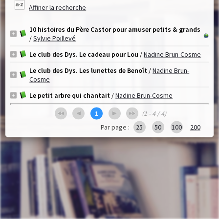
Affiner la recherche
10 histoires du Père Castor pour amuser petits & grands
/
Sylvie Poillevé
Le club des Dys. Le cadeau pour Lou
/
Nadine Brun-Cosme
Le club des Dys. Les lunettes de Benoît
/
Nadine Brun-
Cosme
Le petit arbre qui chantait
/
Nadine Brun-Cosme
1
(1 - 4 / 4)
Par page :
25
50
100
200