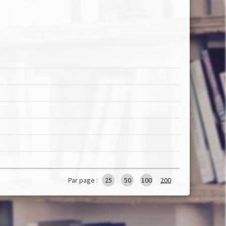
Par page :
25
50
100
200