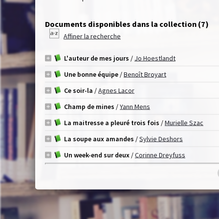
Documents disponibles dans la collection (
7
)
Affiner la recherche
L'auteur de mes jours
/
Jo Hoestlandt
Une bonne équipe
/
Benoît Broyart
Ce soir-la
/
Agnes Lacor
Champ de mines
/
Yann Mens
La maitresse a pleuré trois fois
/
Murielle Szac
La soupe aux amandes
/
Sylvie Deshors
Un week-end sur deux
/
Corinne Dreyfuss