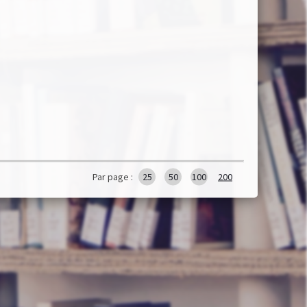
Par page :
25
50
100
200