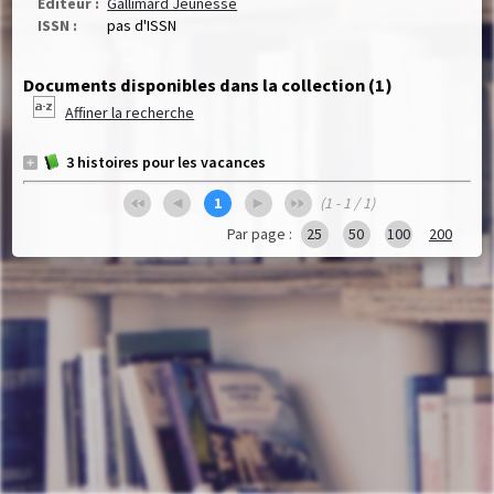
Editeur :
Gallimard Jeunesse
ISSN :
pas d'ISSN
Documents disponibles dans la collection (
1
)
Affiner la recherche
3 histoires pour les vacances
1
(1 - 1 / 1)
Par page :
25
50
100
200