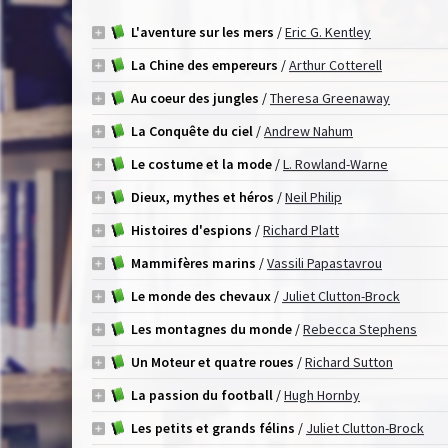
L'aventure sur les mers
/
Eric G. Kentley
La Chine des empereurs
/
Arthur Cotterell
Au coeur des jungles
/
Theresa Greenaway
La Conquête du ciel
/
Andrew Nahum
Le costume et la mode
/
L. Rowland-Warne
Dieux, mythes et héros
/
Neil Philip
Histoires d'espions
/
Richard Platt
Mammifères marins
/
Vassili Papastavrou
Le monde des chevaux
/
Juliet Clutton-Brock
Les montagnes du monde
/
Rebecca Stephens
Un Moteur et quatre roues
/
Richard Sutton
La passion du football
/
Hugh Hornby
Les petits et grands félins
/
Juliet Clutton-Brock