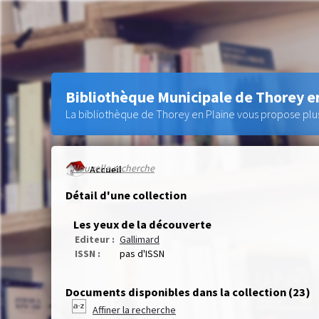
Bibliothèque Municipale de Thorey e
La bibliothèque de Thorey en Plaine vous propose plus 
Nouvelle recherche
Accueil
Détail d'une collection
Les yeux de la découverte
Editeur :
Gallimard
ISSN :
pas d'ISSN
Documents disponibles dans la collection (
23
)
Affiner la recherche