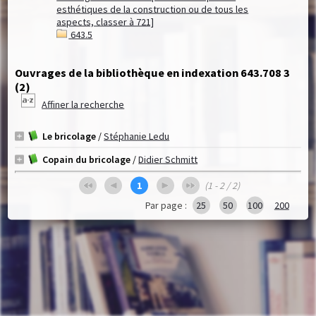
esthétiques de la construction ou de tous les
aspects, classer à 721]
643.5
Ouvrages de la bibliothèque en indexation 643.708 3
(
2
)
Affiner la recherche
Le bricolage
/
Stéphanie Ledu
Copain du bricolage
/
Didier Schmitt
1
(1 - 2 / 2)
Par page :
25
50
100
200