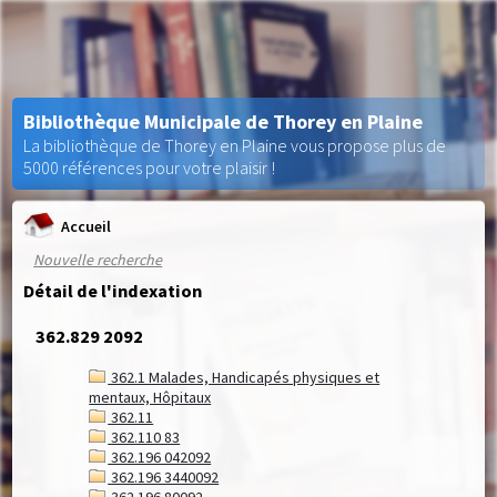
Bibliothèque Municipale de Thorey en Plaine
La bibliothèque de Thorey en Plaine vous propose plus de
5000 références pour votre plaisir !
Accueil
Nouvelle recherche
Détail de l'indexation
362.829 2092
362.1 Malades, Handicapés physiques et
mentaux, Hôpitaux
362.11
362.110 83
362.196 042092
362.196 3440092
362.196 80092