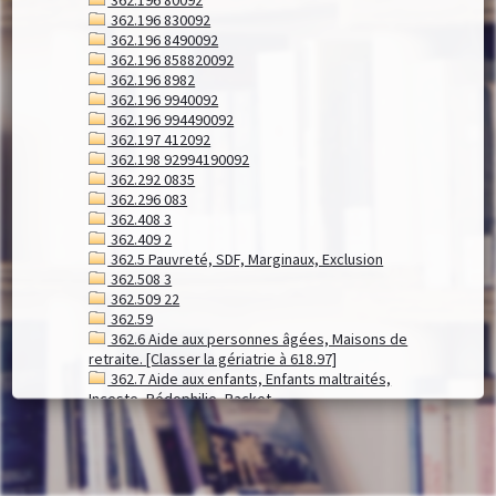
362.196 830092
362.196 8490092
362.196 858820092
362.196 8982
362.196 9940092
362.196 994490092
362.197 412092
362.198 92994190092
362.292 0835
362.296 083
362.408 3
362.409 2
362.5 Pauvreté, SDF, Marginaux, Exclusion
362.508 3
362.509 22
362.59
362.6 Aide aux personnes âgées, Maisons de
retraite. [Classer la gériatrie à 618.97]
362.7 Aide aux enfants, Enfants maltraités,
Inceste, Pédophilie, Racket.
362.708 691
362.73 Adoption
362.733 092
362.734