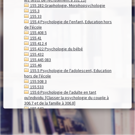
155.282 Graphologie, Morphopsychologie
155.3
155.33
155.4 Psychologie de l'enfant, Education hors
de l'école
155.408 5
155.41
155.412 4
155.422 Psychologie du bébé
155.432
155.445 083
155.46
155.5 Psychologie de l'adolescent, Education
hors de l'école
155.508 3
155.533
155.6 Psychologie de l'adulte en tant
qu'individu. [Classer la psychologie du couple à
306.7 et de la famille à 306.8]
155.643
155.646 3092
155.67 Psychologie de la personne âgée
155.916
155.93