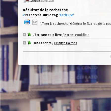
Nouvelle recherche
Accueil
Résultat de la recherche
2
recherche sur le tag
'écriture'
Affiner la recherche
Générer le flux rss de la r
L'écriture et le livre
/
Karen Brookfield
Lire et écrire
/
Brigitte Balmes