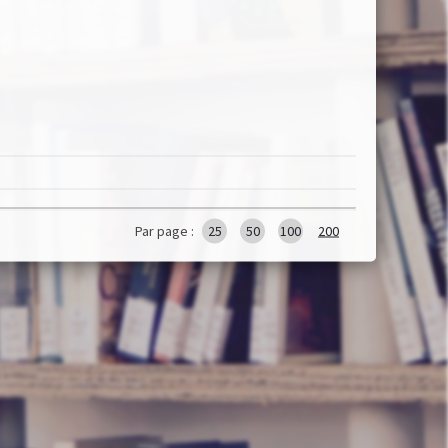
Par page :
25
50
100
200