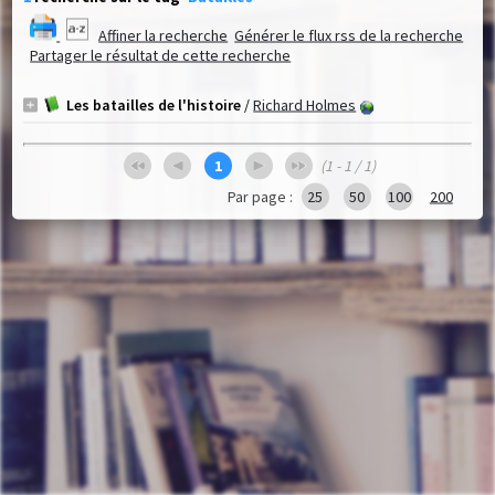
Affiner la recherche
Générer le flux rss de la recherche
Partager le résultat de cette recherche
Les batailles de l'histoire
/
Richard Holmes
1
(1 - 1 / 1)
Par page :
25
50
100
200