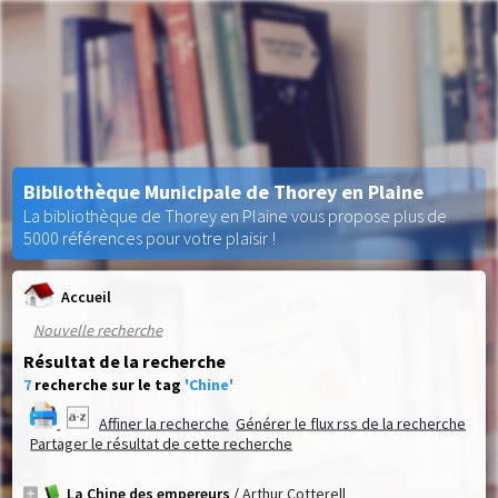
Bibliothèque Municipale de Thorey en Plaine
La bibliothèque de Thorey en Plaine vous propose plus de
5000 références pour votre plaisir !
Accueil
Nouvelle recherche
Résultat de la recherche
7
recherche sur le tag
'Chine'
Affiner la recherche
Générer le flux rss de la recherche
Partager le résultat de cette recherche
La Chine des empereurs
/
Arthur Cotterell