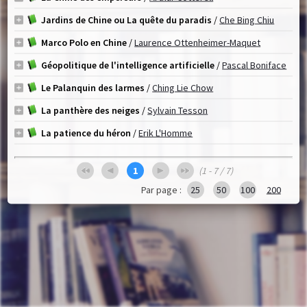
Jardins de Chine ou La quête du paradis
/
Che Bing Chiu
Marco Polo en Chine
/
Laurence Ottenheimer-Maquet
Géopolitique de l'intelligence artificielle
/
Pascal Boniface
Le Palanquin des larmes
/
Ching Lie Chow
La panthère des neiges
/
Sylvain Tesson
La patience du héron
/
Erik L'Homme
1
(1 - 7 / 7)
Par page :
25
50
100
200