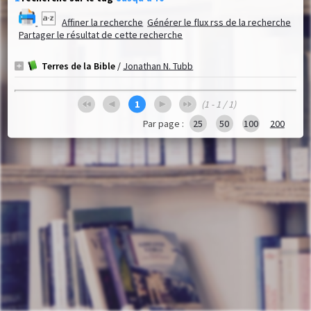
Affiner la recherche
Générer le flux rss de la recherche
Partager le résultat de cette recherche
Terres de la Bible
/
Jonathan N. Tubb
1
(1 - 1 / 1)
Par page :
25
50
100
200