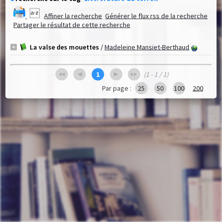
Affiner la recherche
Générer le flux rss de la recherche
Partager le résultat de cette recherche
La valse des mouettes
/
Madeleine Mansiet-Berthaud
1
(1 - 1 / 1)
Par page :
25
50
100
200