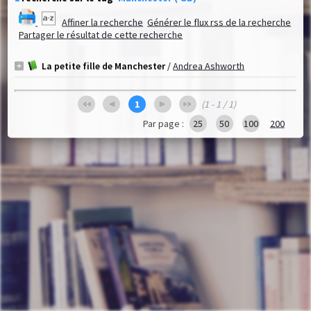
Affiner la recherche
Générer le flux rss de la recherche
Partager le résultat de cette recherche
La petite fille de Manchester
/
Andrea Ashworth
1
(1 - 1 / 1)
Par page :
25
50
100
200