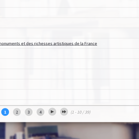
monuments et des richesses artistiques de la France
1
2
3
4
(1 - 10 / 39)