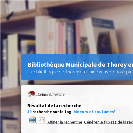
Bibliothèque Municipale de Thorey e
La bibliothèque de Thorey en Plaine vous propose plus 
Nouvelle recherche
Accueil
Résultat de la recherche
39
recherche sur le tag
'Moeurs et coutumes'
Affiner la recherche
Générer le flux rss de la r