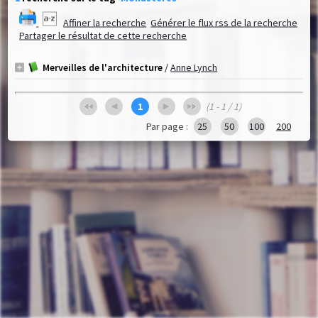
Affiner la recherche
Générer le flux rss de la recherche
Partager le résultat de cette recherche
Merveilles de l'architecture
/
Anne Lynch
1
(1 - 1 / 1)
Par page :
25
50
100
200