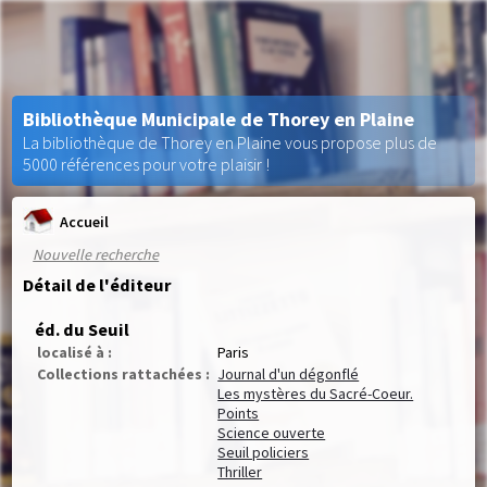
Bibliothèque Municipale de Thorey en Plaine
La bibliothèque de Thorey en Plaine vous propose plus de
5000 références pour votre plaisir !
Accueil
Nouvelle recherche
Détail de l'éditeur
éd. du Seuil
localisé à :
Paris
Collections rattachées :
Journal d'un dégonflé
Les mystères du Sacré-Coeur.
Points
Science ouverte
Seuil policiers
Thriller