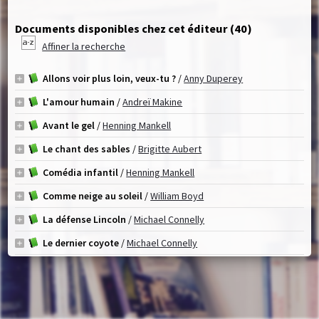
Documents disponibles chez cet éditeur (
40
)
Affiner la recherche
Allons voir plus loin, veux-tu ?
/
Anny Duperey
L'amour humain
/
Andreï Makine
Avant le gel
/
Henning Mankell
Le chant des sables
/
Brigitte Aubert
Comédia infantil
/
Henning Mankell
Comme neige au soleil
/
William Boyd
La défense Lincoln
/
Michael Connelly
Le dernier coyote
/
Michael Connelly
L'Exposition coloniale
/
Erik Orsenna
Frère d'âme
/
David Diop
A genoux
/
Michael Connelly