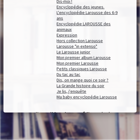
Dis-moi !
Encyclopédie des jeunes.
L'encyclopédie Larousse des 6-9
ans
Encyclopédie LAROUSSE des
animaux
Expression
Hors collection Larousse
Larousse "in extenso"
Le Larousse junior
Mon premier album Larousse
Mon premier Larousse
Petits classiques Larousse
Du tac au tac
Dis, on mange quoi ce soir ?
La Grande histoire du soir
Je lis, j'enquête
Ma baby encyclopédie Larousse
Documents disponibles chez cet éditeur (
48
)
Affiner la recherche
100 nouveaux lieux à couper le souffle
/
Brice Gruet