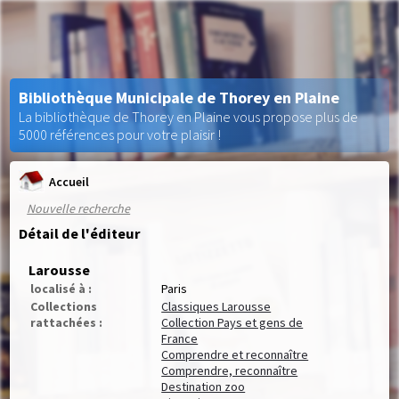
Bibliothèque Municipale de Thorey en Plaine
La bibliothèque de Thorey en Plaine vous propose plus de
5000 références pour votre plaisir !
Accueil
Nouvelle recherche
Détail de l'éditeur
Larousse
localisé à :
Paris
Collections
Classiques Larousse
rattachées :
Collection Pays et gens de
France
Comprendre et reconnaître
Comprendre, reconnaître
Destination zoo