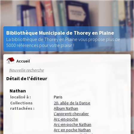
Bibliothèque Municipale de Thorey en Plaine
La bibliothèque de Thorey en Plaine vous propose plus de
5000 références pour votre plaisir !
Accueil
Nouvelle recherche
Détail de l'éditeur
Nathan
localisé à :
Paris
Collections
20, allée de la Danse
rattachées :
Album Nathan
L'apprenti chevalier
Arc-en-poche
Arc-en-poche Nathan
Arc en poche Nathan