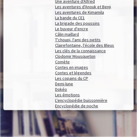
Une aventure d'Alfred
Les aventures d'Anouk et Benji
Les aventures de Kimamila
La bande du CE1
La brigade des poussins
Le buveur d'encre
Câlin maillard
T'choupi, l'ami des petits
Clairefontaine, l'école des Bleus
Les clés de la connaissance
Clodomir Mousqueton
Comète
Contes en images
Contes et légendes
Les copains du CP
Demi-lune
Dokéo
Les émotions
L'encyclopédie buissonnière
Encyclopédie de poche
étoile filante
La famille trop d'filles
Les filles au chocolat
Frissons au CP
Gafi raconte