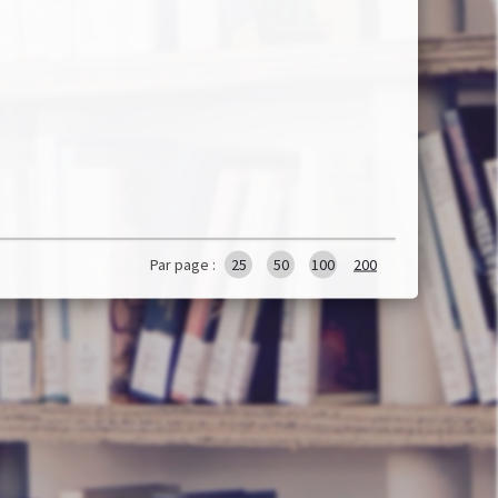
Par page :
25
50
100
200