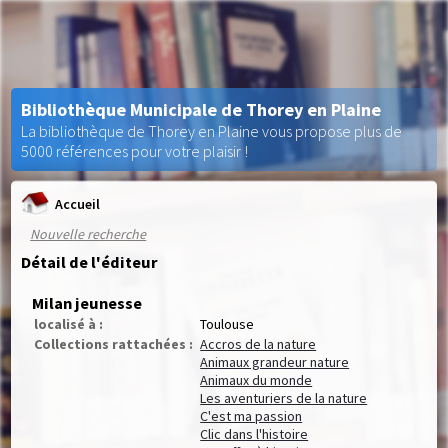
Bibliothèque Municipale de Thorey en Plaine
La bibliothèque de Thorey en Plaine vous propose plus de
5000 références pour votre plaisir !
Accueil
Nouvelle recherche
Détail de l'éditeur
Milan jeunesse
localisé à :
Toulouse
Collections rattachées :
Accros de la nature
Animaux grandeur nature
Animaux du monde
Les aventuriers de la nature
C'est ma passion
Clic dans l'histoire