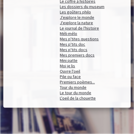
Le coffre à histoires
Les dossiers du museum
Les goûters philo
J'explore le monde
J'explore la nature
Le journal de l'histoire
Méli-mélo
Mes p'tites questions
Mes p'tits doc
Mes p'tits docs
Mes premiers docs
Mini patte
Moi je lis
Ouvre l'oeil
Pile ou face
Premiers poèmes...
Tour du monde
Le tour du monde
L'oeil de la chouette
Documents disponibles chez cet éditeur (
189
)
Affiner la recherche
9 mois dans le ventre de maman
/
Natacha Fradin