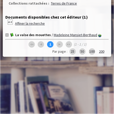
Collections rattachées :
Terres de France
Documents disponibles chez cet éditeur (
1
)
Affiner la recherche
La valse des mouettes
/
Madeleine Mansiet-Berthaud
1
(1 - 1 / 1)
Par page :
25
50
100
200