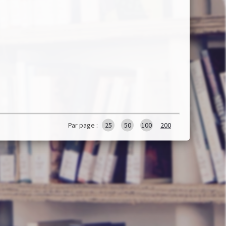
Par page :
25
50
100
200