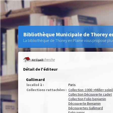
Bibliothèque Municipale de Thorey e
La bibliothèque de Thorey en Plaine vous propose plus 
Nouvelle recherche
Accueil
Détail de l'éditeur
Gallimard
localisé à :
Paris
Collections rattachées :
Collection :1000 :+Mille+ solei
Collection Découverte cadet
Collection Folio benjamin
Découverte Benjamin
Découvertes Gallimard
Folio junior