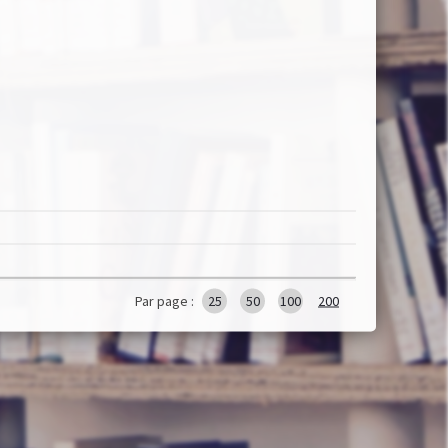
Par page :
25
50
100
200