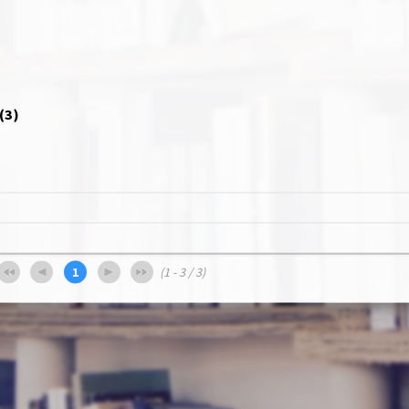
(
3
)
1
(1 - 3 / 3)