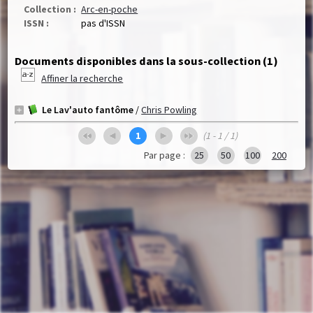
Collection :
Arc-en-poche
ISSN :
pas d'ISSN
Documents disponibles dans la sous-collection (
1
)
Affiner la recherche
Le Lav'auto fantôme
/
Chris Powling
1
(1 - 1 / 1)
Par page :
25
50
100
200