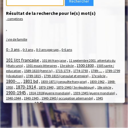
Résultat de la recherche pour le(s) mot(s)
, comptines
.
/ vie de famille
0 - 3 ans
,
,
,
0-3 ans
0-3 ans pop-ups
0-6 ans
101 litt francaise
,
,
101 litt française
11 septembre 2001, attentats du
,
,
,
1500-1800
,
(états-unis)
1301 essais litteraires
13e siècle
1505 sante /
,
,
,
,
,
education
1589-1610 (henri iv)
1715-1774
1774-1793
1789-....
1789-1799
,
,
,
,
(révolution)
1789-1815
1799-1815 (consulat et empire)
17e siècle
1800-....
1801 bd
,
,
,
,
1830-1871 (conquête française)
1830-1962
1848-
1870-1914
,
,
,
,
,
1950
1870-1940
1870-1940 ( 3e république)
18e siècle
1900-1945
,
,
,
1914-1918(guerre mondiale)
1939-1945 (guerre mondiale)
,
,
,
1940-1944
1940-1945
1940-1945 ( occupation allemande)
1945
1945-....
,
,
,
,
,
(bombardement)
1945-1970
1945-1990
1952-....
1958-.... (5e
,
,
,
,
1970-..
,
république)
1958-1969
1968 (journées de mai)
1969-1974
1970-....
1970-2000
1990-....
19e siècle
,
,
,
,
1990-2020
,
,
1990-...
1er âge
1ers romans
1ères lectures
,
1er Âge
,
,
,
1er siècle av. j.-c.