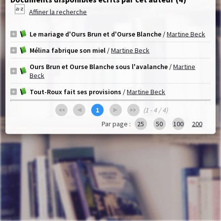
Affiner la recherche
Le mariage d'Ours Brun et d'Ourse Blanche
/
Martine Beck
Mélina fabrique son miel
/
Martine Beck
Ours Brun et Ourse Blanche sous l'avalanche
/
Martine
Beck
Tout-Roux fait ses provisions
/
Martine Beck
1
(1 - 4 / 4)
Par page :
25
50
100
200