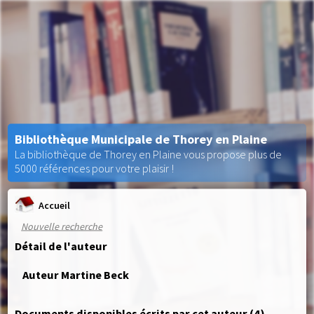
Bibliothèque Municipale de Thorey en Plaine
La bibliothèque de Thorey en Plaine vous propose plus de
5000 références pour votre plaisir !
Accueil
Nouvelle recherche
Détail de l'auteur
Auteur Martine Beck
Documents disponibles écrits par cet auteur (
4
)