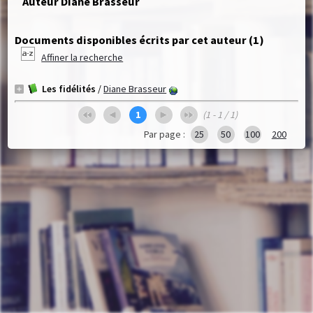
Auteur Diane Brasseur
Documents disponibles écrits par cet auteur (
1
)
Affiner la recherche
Les fidélités
/
Diane Brasseur
1
(1 - 1 / 1)
Par page :
25
50
100
200