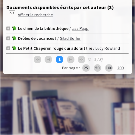
Documents disponibles écrits par cet auteur (
3
)
Affiner la recherche
Le chien de la bibliothèque
/
Lisa Papp
Drôles de vacances !
/
Gilad Soffer
Le Petit Chaperon rouge qui adorait lire
/
Lucy Rowland
1
(1 - 3 / 3)
Par page :
25
50
100
200