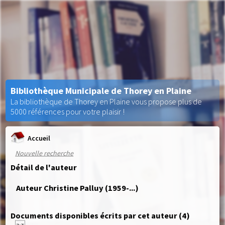
Bibliothèque Municipale de Thorey en Plaine
La bibliothèque de Thorey en Plaine vous propose plus de
5000 références pour votre plaisir !
Accueil
Nouvelle recherche
Détail de l'auteur
Auteur Christine Palluy (1959-...)
Documents disponibles écrits par cet auteur (
4
)